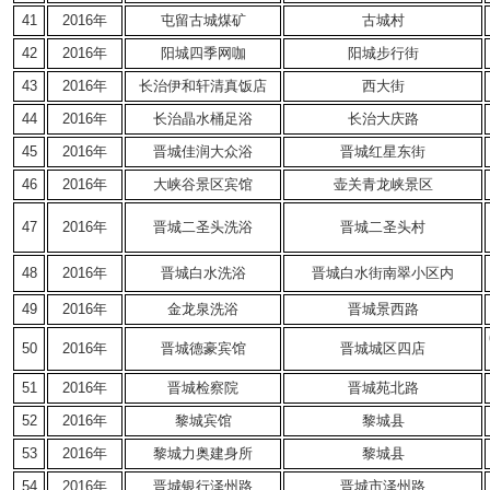
41
2016年
屯留古城煤矿
古城村
42
2016年
阳城四季网咖
阳城步行街
43
2016年
长治伊和轩清真饭店
西大街
44
2016年
长治晶水桶足浴
长治大庆路
45
2016年
晋城佳润大众浴
晋城红星东街
46
2016年
大峡谷景区宾馆
壶关青龙峡景区
47
2016年
晋城二圣头洗浴
晋城二圣头村
48
2016年
晋城白水洗浴
晋城白水街南翠小区内
49
2016年
金龙泉洗浴
晋城景西路
50
2016年
晋城德豪宾馆
晋城城区四店
51
2016年
晋城检察院
晋城苑北路
52
2016年
黎城宾馆
黎城县
53
2016年
黎城力奥建身所
黎城县
54
2016年
晋城银行泽州路
晋城市泽州路