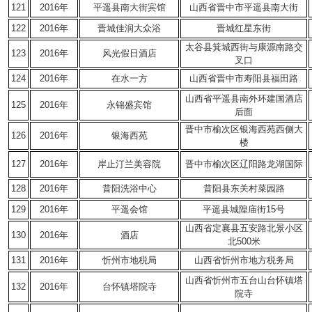
121
2016年
平遥县南大街宾馆
山西省晋中市平遥县南大街
122
2016年
晋城佳润大众浴
晋城红星东街
太谷县箕城西街与康源南路交
123
2016年
风光假日酒店
叉口
124
2016年
在水一方
山西省晋中市寿阳县福田路
山西省平遥县南外环建国酒店
125
2016年
永锦盛宾馆
后面
晋中市榆次区银海西苑西侧大
126
2016年
银海西苑
楼
127
2016年
岸止汀兰美容院
晋中市榆次区辽阳路龙湖国际
128
2016年
昔阳洗浴中心
昔阳县东关村菜园路
129
2016年
平遥会馆
平遥县城隍庙街15号
山西省定襄县五安路北景小区
130
2016年
酒店
北500米
131
2016年
忻州市地税局
山西省忻州市地方税务局
山西省忻州市五台山台怀镇塔
132
2016年
台怀镇塔院寺
院寺