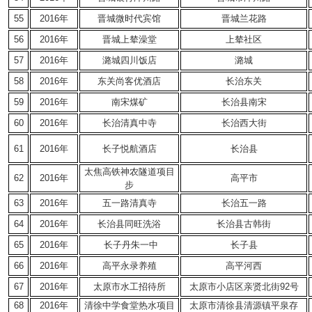
55
2016年
晋城微时代宾馆
晋城兰花路
56
2016年
晋城上辇澡堂
上辇社区
57
2016年
潞城四川饭店
潞城
58
2016年
东关尚客优酒店
长治东关
59
2016年
南宋煤矿
长治县南宋
60
2016年
长治清真中寺
长治西大街
61
2016年
长子悦航酒店
长治县
太焦高铁神农隧道项目
62
2016年
高平市
步
63
2016年
五一路清真寺
长治五一路
64
2016年
长治县同旺洗浴
长治县古韩街
65
2016年
长子丹朱一中
长子县
66
2016年
高平永录养殖
高平河西
67
2016年
太原市水工招待所
太原市小店区亲贤北街92号
68
2016年
清徐中学食堂热水项目
太原市清徐县清源镇平泉存