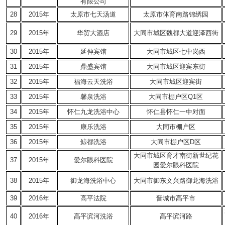
有限公司
28
2015年
太原市七天汤道
太原市体育南路锦绣园
29
2015年
华贸大酒店
大同市城区魏都大道迎泽西街
30
2015年
延伸宾馆
大同市城区七中岗西
31
2015年
鼎盛宾馆
大同市城区迎宾东街
32
2015年
福海云天洗浴
大同市城区迎宾街
33
2015年
馨泉洗浴
大同市棚户区Q1区
34
2015年
怀仁九龙洗浴中心
怀仁县怀仁一中对面
35
2015年
康乐洗浴
大同市棚户区
36
2015年
鲸都洗浴
大同市棚户区D区
大同市城区育才南街新世纪花
37
2015年
爱尔眼科医院
园爱尔眼科医院
38
2015年
御龙海洗浴中心
大同市御东文兴路御龙海洗浴
39
2016年
高平法院
晋城市高平市
40
2016年
高平滨河洗浴
高平滨河路