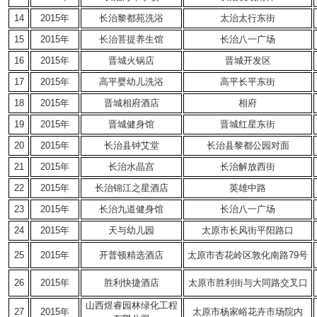
14
2015年
长治黎都苑洗浴
太治太行东街
15
2015年
长治菩提养生馆
长治八一广场
16
2015年
晋城火锅店
晋城开发区
17
2015年
高平婴幼儿洗浴
高平长平东街
18
2015年
晋城相府酒店
相府
19
2015年
晋城健身馆
晋城红星东街
20
2015年
长治县钟艾堂
长治县黎都公园对面
21
2015年
长治水晶宫
长治解放西街
22
2015年
长治锦江之星酒店
英雄中路
23
2015年
长治九道健身馆
长治八一广场
24
2015年
天与幼儿园
太原市长风街平阳路口
25
2015年
开普顿精选酒店
太原市杏花岭区敦化南路79号
26
2015年
胜利快捷酒店
太原市胜利街与大同路交叉口
山西煜睿园林绿化工程
27
2015年
太原市杨家峪花卉市场院内