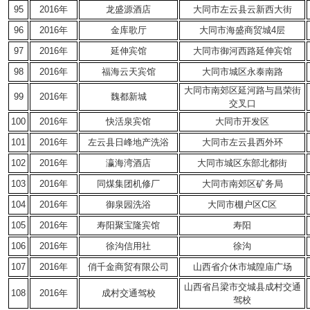
95
2016年
龙盛源酒店
大同市左云县云新西大街
96
2016年
金库歌厅
大同市海盛商贸城4层
97
2016年
延伸宾馆
大同市御河西路延伸宾馆
98
2016年
福海云天宾馆
大同市城区永泰南路
大同市南郊区延河路与昌荣街
99
2016年
魏都新城
交叉口
100
2016年
快活泉宾馆
大同市开发区
101
2016年
左云县日峰地产洗浴
大同市左云县西外环
102
2016年
瀛海湾酒店
大同市城区东部北都街
103
2016年
同煤集团机修厂
大同市南郊区矿务局
104
2016年
御泉园洗浴
大同市棚户区C区
105
2016年
寿阳聚宝隆宾馆
寿阳
106
2016年
徐沟信用社
徐沟
107
2016年
俏千金商贸有限公司
山西省介休市城隍庙广场
山西省吕梁市交城县成村交通
108
2016年
成村交通驾校
驾校