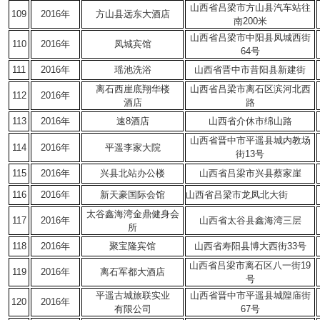
山西省吕梁市方山县汽车站往
109
2016年
方山县远东大酒店
南200米
山西省吕梁市中阳县凤城西街
110
2016年
凤城宾馆
64号
111
2016年
瑶池洗浴
山西省晋中市昔阳县新建街
离石西崖底翔华楼
山西省吕梁市离石区滨河北西
112
2016年
酒店
路
113
2016年
速8酒店
山西省介休市绵山路
山西省晋中市平遥县城内教场
114
2016年
平遥李家大院
街13号
115
2016年
兴县北站办公楼
山西省吕梁市兴县蔡家崖
116
2016年
新天豪国际会馆
山西省吕梁市龙凤北大街
太谷鑫海湾金鼎健身会
117
2016年
山西省太谷县鑫海湾三层
所
118
2016年
聚宝隆宾馆
山西省寿阳县博大西街33号
山西省吕梁市离石区八一街19
119
2016年
离石军都大酒店
号
平遥古城旅联实业
山西省晋中市平遥县城隍庙街
120
2016年
有限公司
67号