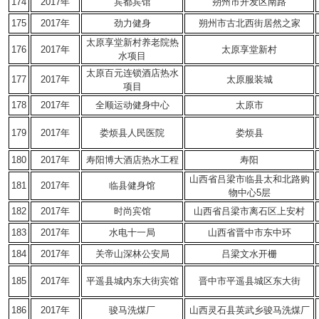
174
2017年
宾都宾馆
朔州市开发区南路
175
2017年
劲力健身
朔州市古北西街居然之家
太原享堂新村养老院热
176
2017年
太原享堂新村
水项目
太原百元连锁酒店热水
177
2017年
太原服装城
项目
178
2017年
全顺运动健身中心
太原市
179
2017年
娄烦县人民医院
娄烦县
180
2017年
寿阳博大酒店热水工程
寿阳
山西省吕梁市临县太和北路购
181
2017年
临县健身馆
物中心5层
182
2017年
时尚宾馆
山西省吕梁市离石区上安村
183
2017年
水电十一局
山西省晋中市东中环
184
2017年
关帝山深林公安局
吕梁文水开栅
185
2017年
平遥县城内东大街宾馆
晋中市平遥县城区东大街
186
2017年
骏马洗煤厂
山西灵石县英武乡骏马洗煤厂