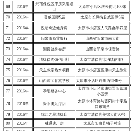
武宿保税区库房采暖项
69
2016年
太原市小店区庆云街北100米
目
70
2016年
君威国际5层
太原市长风街君威国际5层
71
2016年
悦动奇迹健身房
太原市小店区人民路鑫半四层
72
2016年
阳泉市商业银行
山西省阳泉市南大街
73
2016年
潮庭健身会所
山西省阳泉市保晋路
74
2016年
清徐徐沟镇信用社
太原市清徐县徐沟镇信用社
75
2016年
天主教堂热水项目
太原市小店区富康街天主教堂
76
2016年
山西通宝育杰学校
太原市小店区许坦西街48号
太原市小店区富康街晋阳紫城
77
2016年
孕婴服务中心
小区旁
太原市体育路与晋阳街十字路
78
2016年
晋阳街足疗店
口东南角
79
2016年
锦江之星清徐店
太原市清徐县美锦大街90号
80
2016年
融通达厂房
太原市阳曲县铺子村东