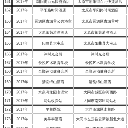
161
2017年
朝阳街百元快捷酒店
太原市朝阳街百元快捷酒店
162
2017年
平阳路时闻酒店
太原市平阳路时闻酒店
163
2017年
晋源区古城营公共浴室
太原市晋源区古城营村
164
2017年
太原莱茵港湾酒店
太原市莱茵港湾酒店
165
2017年
阳曲县大屯庄
太原市阳曲县大屯庄
166
2017年
沐时光会所
沐时光会所
167
2017年
爱悦艺术教育学校
爱悦艺术教育学校
168
2017年
全顺运动健身会所
全顺运动健身会所
169
2017年
清岳绵山酒店
清岳绵山酒店
170
2017年
水泉湾龙园老澡堂
大同市城区御河西路
171
2017年
马站收费站
大同市南郊区马站村
172
2017年
平和医院
大同市城区永和路
173
2017年
美孚泰酒店
大同市左云县云新镇新北大道