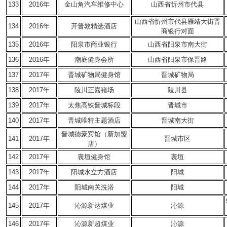
133
2016年
金山角汽车维修中心
山西省忻州市代县
山西省忻州市代县雁靖大街晋
134
2016年
开普敦精选酒店
商银行对面
135
2016年
阳泉市商业银行
山西省阳泉市南大街
136
2016年
潮庭健身会所
山西省阳泉市保晋路
137
2017年
晋城矿物局健身馆
晋城矿物局
138
2017年
陵川正嘉猪场
陵川县
139
2017年
太焦高铁晋城标段
晋城市
140
2017年
晋城唯特主题酒店
晋城南大街
晋城德豪宾馆（新加盟
141
2017年
晋城市区
店）
142
2017年
襄垣健身馆
襄垣
143
2017年
阳城水立方酒店
阳城
144
2017年
阳城南关洗浴
阳城
145
2017年
沁源新达煤业
沁源
146
2017年
沁源新超煤业
沁源