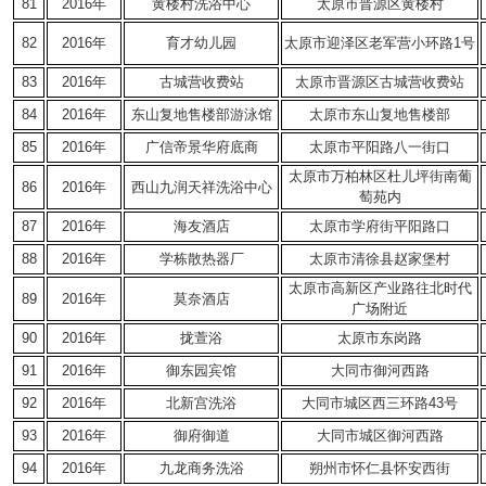
81
2016年
黄楼村洗浴中心
太原市晋源区黄楼村
82
2016年
育才幼儿园
太原市迎泽区老军营小环路1号
83
2016年
古城营收费站
太原市晋源区古城营收费站
84
2016年
东山复地售楼部游泳馆
太原市东山复地售楼部
85
2016年
广信帝景华府底商
太原市平阳路八一街口
太原市万柏林区杜儿坪街南葡
86
2016年
西山九润天祥洗浴中心
萄苑内
87
2016年
海友酒店
太原市学府街平阳路口
88
2016年
学栋散热器厂
太原市清徐县赵家堡村
太原市高新区产业路往北时代
89
2016年
莫奈酒店
广场附近
90
2016年
拢萱浴
太原市东岗路
91
2016年
御东园宾馆
大同市御河西路
92
2016年
北新宫洗浴
大同市城区西三环路43号
93
2016年
御府御道
大同市城区御河西路
94
2016年
九龙商务洗浴
朔州市怀仁县怀安西街