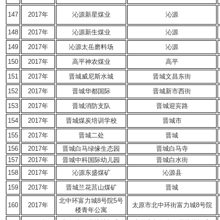
147
2017年
沁源新星煤业
沁源
148
2017年
沁源新生煤业
沁源
149
2017年
沁源太岳磨料场
沁源
150
2017年
高平神农煤业
高平
151
2017年
晋城威尼斯水城
晋城文昌东街
152
2017年
晋城华都国际
晋城新市西街
153
2017年
晋城消防支队
晋城迎宾路
154
2017年
晋城煤炭培训学校
晋城市
155
2017年
晋城二处
晋城
156
2017年
晋城白马绿缘生态园
晋城白马寺
157
2017年
晋城中科国际幼儿园
晋城白水街
158
2017年
沁源东盛煤矿
沁源县
159
2017年
晋城兰花莒山煤矿
晋城
北中环富力城8号院5号
160
2017年
太原市北中环街富力城8号院
楼青年公寓