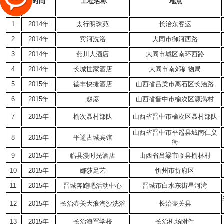
时间
工程名称
地点
号
1
2014年
太行明珠苑
长治东客运
2
2014年
宾河洗浴
大同市御河西路
3
2014年
燕川大酒店
大同市城区南环西路
4
2014年
长城世家酒店
大同市南郊矿物局
5
2015年
德丰快捷酒店
山西省吕梁市离石区长治路
6
2015年
赵彦
山西省晋中市榆次区源涡村
7
2015年
榆次聂村部队
山西省晋中市榆次区聂村部队
山西省晋中市平遥县城南仁义
8
2015年
平遥古城宾馆
街
9
2015年
临县漫时光酒店
山西省吕梁市临县榆林村
10
2015年
娜莎足艺
忻州市忻府区
11
2015年
晋城奔跑吧活动中心
晋城市白水东街星河湾
12
2015年
长治壶关大浪淘沙洗浴
长治壶关县
13
2015年
长治海军学校
长治机场附件