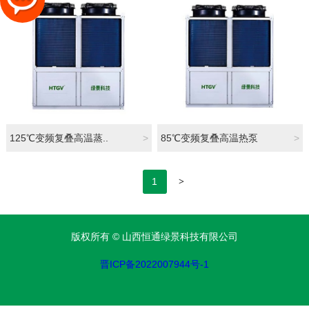
125℃变频复叠高温蒸..
>
85℃变频复叠高温热泵
>
>
1
版权所有 ©
山西恒通绿景科技有限公司
晋ICP备2022007944号-1